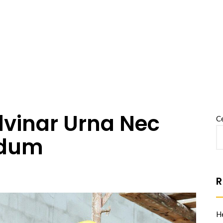
vinar Urna Nec
C
rdum
R
He