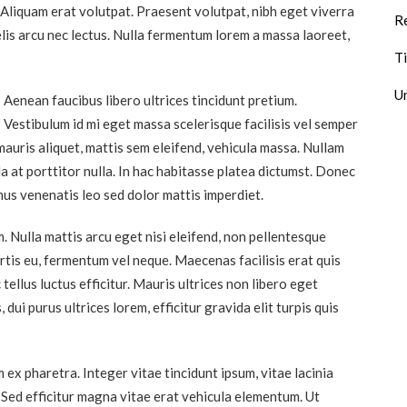
. Aliquam erat volutpat. Praesent volutpat, nibh eget viverra
Re
 felis arcu nec lectus. Nulla fermentum lorem a massa laoreet,
T
U
Aenean faucibus libero ultrices tincidunt pretium.
Vestibulum id mi eget massa scelerisque facilisis vel semper
 mauris aliquet, mattis sem eleifend, vehicula massa. Nullam
a at porttitor nulla. In hac habitasse platea dictumst. Donec
us venenatis leo sed dolor mattis imperdiet.
im. Nulla mattis arcu eget nisi eleifend, non pellentesque
ortis eu, fermentum vel neque. Maecenas facilisis erat quis
llus luctus efficitur. Mauris ultrices non libero eget
dui purus ultrices lorem, efficitur gravida elit turpis quis
ex pharetra. Integer vitae tincidunt ipsum, vitae lacinia
 Sed efficitur magna vitae erat vehicula elementum. Ut