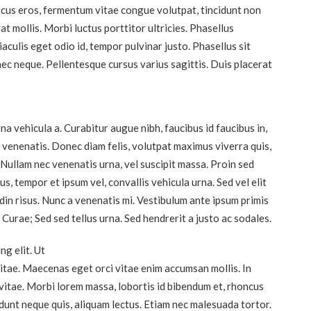
lacus eros, fermentum vitae congue volutpat, tincidunt non
rat mollis. Morbi luctus porttitor ultricies. Phasellus
 iaculis eget odio id, tempor pulvinar justo. Phasellus sit
ec neque. Pellentesque cursus varius sagittis. Duis placerat
 vehicula a. Curabitur augue nibh, faucibus id faucibus in,
ut venenatis. Donec diam felis, volutpat maximus viverra quis,
Nullam nec venenatis urna, vel suscipit massa. Proin sed
s, tempor et ipsum vel, convallis vehicula urna. Sed vel elit
in risus. Nunc a venenatis mi. Vestibulum ante ipsum primis
a Curae; Sed sed tellus urna. Sed hendrerit a justo ac sodales.
ng elit. Ut
vitae. Maecenas eget orci vitae enim accumsan mollis. In
 vitae. Morbi lorem massa, lobortis id bibendum et, rhoncus
idunt neque quis, aliquam lectus. Etiam nec malesuada tortor.