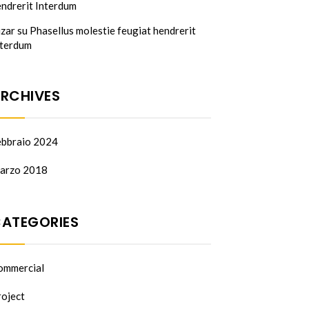
ndrerit Interdum
izar
su
Phasellus molestie feugiat hendrerit
nterdum
RCHIVES
ebbraio 2024
arzo 2018
ATEGORIES
ommercial
roject