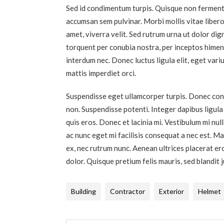
Sed id condimentum turpis. Quisque non fermentum
accumsan sem pulvinar. Morbi mollis vitae libero
amet, viverra velit. Sed rutrum urna ut dolor dign
torquent per conubia nostra, per inceptos himena
interdum nec. Donec luctus ligula elit, eget variu
mattis imperdiet orci.
Suspendisse eget ullamcorper turpis. Donec con
non. Suspendisse potenti. Integer dapibus ligula
quis eros. Donec et lacinia mi. Vestibulum mi nul
ac nunc eget mi facilisis consequat a nec est. Mau
ex, nec rutrum nunc. Aenean ultrices placerat er
dolor. Quisque pretium felis mauris, sed blandit 
Building
Contractor
Exterior
Helmet