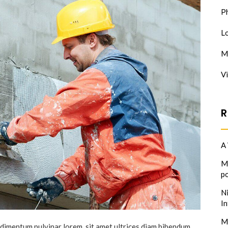
Ph
Lo
Ma
V
R
A
M
po
N
I
M
dimentum pulvinar lorem, sit amet ultrices diam bibendum