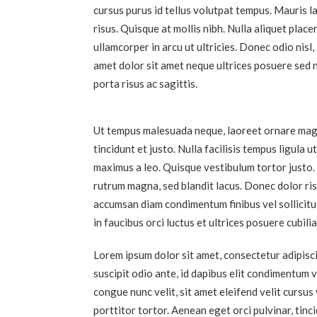
cursus purus id tellus volutpat tempus. Mauris 
risus. Quisque at mollis nibh. Nulla aliquet place
ullamcorper in arcu ut ultricies. Donec odio nisl,
amet dolor sit amet neque ultrices posuere sed n
porta risus ac sagittis.
Ut tempus malesuada neque, laoreet ornare magna
tincidunt et justo. Nulla facilisis tempus ligula 
maximus a leo. Quisque vestibulum tortor justo. 
rutrum magna, sed blandit lacus. Donec dolor risu
accumsan diam condimentum finibus vel sollicitud
in faucibus orci luctus et ultrices posuere cubili
Lorem ipsum dolor sit amet, consectetur adipisci
suscipit odio ante, id dapibus elit condimentum 
congue nunc velit, sit amet eleifend velit cursus
porttitor tortor. Aenean eget orci pulvinar, tinc