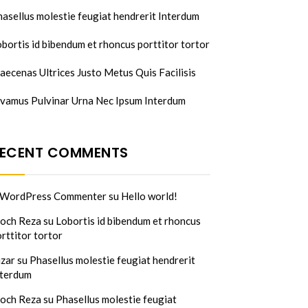
asellus molestie feugiat hendrerit Interdum
bortis id bibendum et rhoncus porttitor tortor
ecenas Ultrices Justo Metus Quis Facilisis
ivamus Pulvinar Urna Nec Ipsum Interdum
ECENT COMMENTS
 WordPress Commenter
su
Hello world!
och Reza
su
Lobortis id bibendum et rhoncus
rttitor tortor
izar
su
Phasellus molestie feugiat hendrerit
nterdum
och Reza
su
Phasellus molestie feugiat