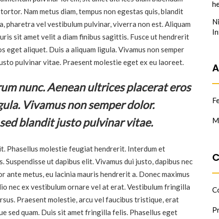
he
 tortor. Nam metus diam, tempus non egestas quis, blandit
N
la, pharetra vel vestibulum pulvinar, viverra non est. Aliquam
I
ris sit amet velit a diam finibus sagittis. Fusce ut hendrerit
os eget aliquet. Duis a aliquam ligula. Vivamus non semper
justo pulvinar vitae. Praesent molestie eget ex eu laoreet.
A
trum nunc. Aenean ultrices placerat eros
F
igula. Vivamus non semper dolor.
sed blandit justo pulvinar vitae.
M
t. Phasellus molestie feugiat hendrerit. Interdum et
C
. Suspendisse ut dapibus elit. Vivamus dui justo, dapibus nec
or ante metus, eu lacinia mauris hendrerit a. Donec maximus
io nec ex vestibulum ornare vel at erat. Vestibulum fringilla
C
rsus. Praesent molestie, arcu vel faucibus tristique, erat
P
 sed quam. Duis sit amet fringilla felis. Phasellus eget