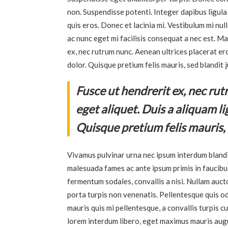
non. Suspendisse potenti. Integer dapibus ligula
quis eros. Donec et lacinia mi. Vestibulum mi nul
ac nunc eget mi facilisis consequat a nec est. Mau
ex, nec rutrum nunc. Aenean ultrices placerat er
dolor. Quisque pretium felis mauris, sed blandit 
Fusce ut hendrerit ex, nec ru
eget aliquet. Duis a aliquam l
Quisque pretium felis mauris, 
Vivamus pulvinar urna nec ipsum interdum blandi
malesuada fames ac ante ipsum primis in faucibus
fermentum sodales, convallis a nisi. Nullam auct
porta turpis non venenatis. Pellentesque quis od
mauris quis mi pellentesque, a convallis turpis cu
lorem interdum libero, eget maximus mauris augue