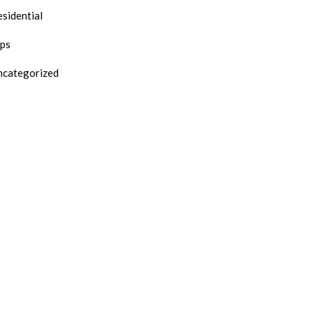
sidential
ips
ncategorized